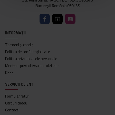
Str. Vânători Nr. 1A Sc. 1 Et. 1 Ap. 5 Sector 5
București România 050135
INFORMAȚII
Termeni și condiții
Politica de confidențialitate
Politica privind datele personale
Mențiuni privind livrarea coletelor
DEEE
SERVICII CLIENȚI
Formular retur
Carduri cadou
Contact