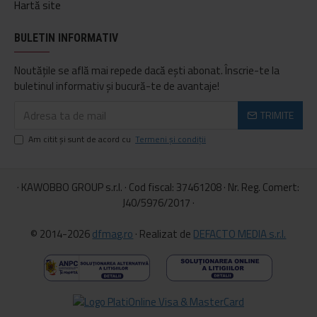
Hartă site
BULETIN INFORMATIV
Noutățile se află mai repede dacă ești abonat. Înscrie-te la
buletinul informativ și bucură-te de avantaje!
TRIMITE
Am citit şi sunt de acord cu
Termeni și condiții
· KAWOBBO GROUP s.r.l. · Cod fiscal: 37461208 · Nr. Reg. Comert:
J40/5976/2017 ·
© 2014-2026
dfmag.ro
· Realizat de
DEFACTO MEDIA s.r.l.