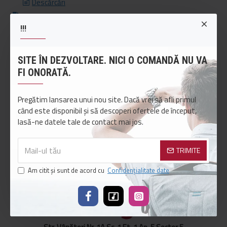
Descărcări
Coș de cumpărături
!!!
Finalizare comandă
Caută
Informații
SITE ÎN DEZVOLTARE. NICI O COMANDĂ NU VA
FI ONORATĂ.
Termeni și condiții
Confidențialitate date
Pregătim lansarea unui nou site. Dacă vrei să afli primul
Date personale
când este disponibil și să descoperi ofertele de început,
Livrare colete
lasă-ne datele tale de contact mai jos.
DEEE
Contact
TRIMITE
Blog
Am citit şi sunt de acord cu
Confidențialitate date