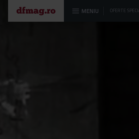
dfmag.ro
MENIU
OFERTE SPECI