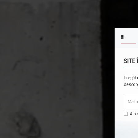
!!!
SITE
Pregăti
descope
Am c