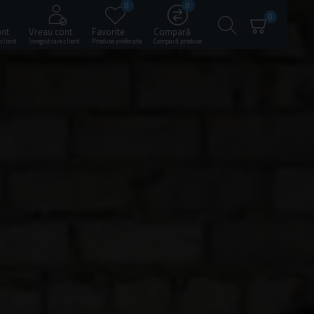
0
0
0
ont
Vreau cont
Favorite
Compară
 client
Înregistrare client
Produse preferate
Compară produse