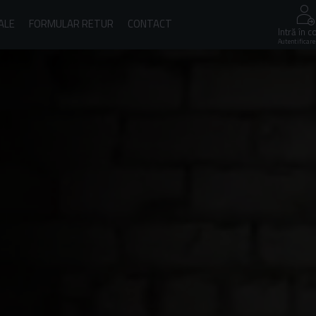
ALE
FORMULAR RETUR
CONTACT
Intră în c
Autentificare