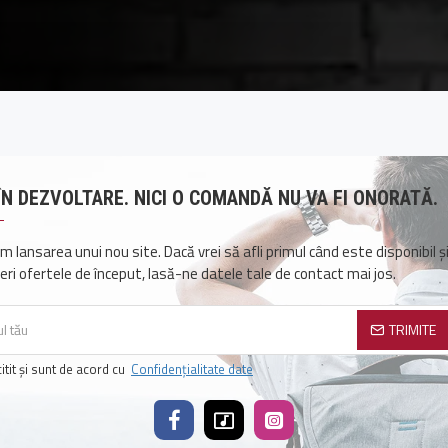
 ÎN DEZVOLTARE. NICI O COMANDĂ NU VA FI ONORATĂ.
m lansarea unui nou site. Dacă vrei să afli primul când este disponibil ș
ri ofertele de început, lasă-ne datele tale de contact mai jos.
TRIMITE
itit şi sunt de acord cu
Confidențialitate date